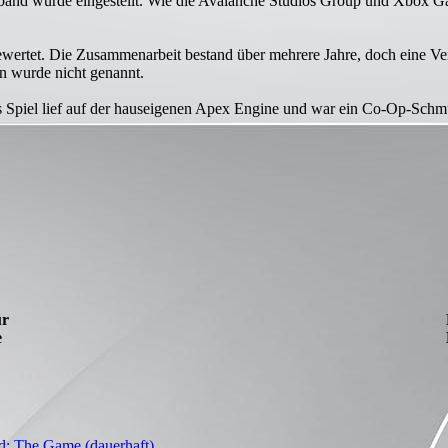
nd wurde eingestellt. Wie die Avalanche Studios Group und Xbox Game
ewertet. Die Zusammenarbeit bestand über mehrere Jahre, doch eine Verö
an wurde nicht genannt.
piel lief auf der hauseigenen Apex Engine und war ein Co-Op-Schmugg
ür
e
d: The Game (dauerhaft)