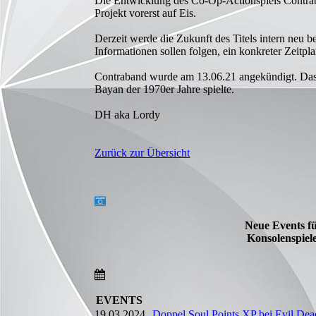
Die Entwicklung des Co-Op-Actionspiels Contraba
Projekt vorerst auf Eis.
Derzeit werde die Zukunft des Titels intern neu b
Informationen sollen folgen, ein konkreter Zeitpl
Contraband wurde am 13.06.21 angekündigt. Das S
Bayan der 1970er Jahre spielte.
DH aka Lordy
Zurück zur Übersicht
Neue Events f
Konsolenspiel
EVENTS
19.03.2024
Doppel Soul Points XP bei Evil Dea