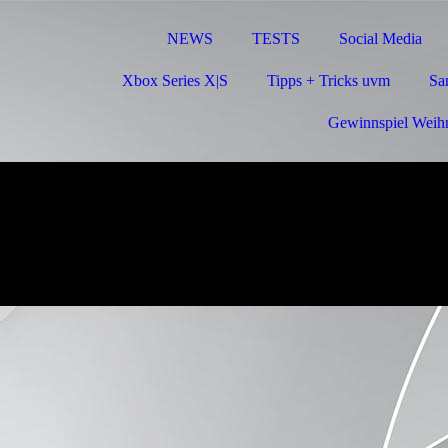
NEWS
TESTS
Social Media
Xbox Series X|S
Tipps + Tricks uvm
Sa
Gewinnspiel Weih