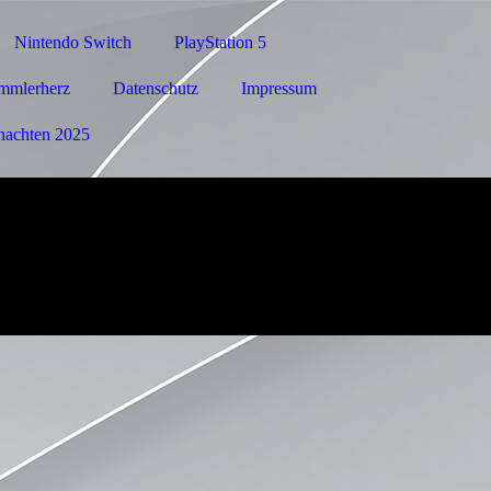
Nintendo Switch
PlayStation 5
mmlerherz
Datenschutz
Impressum
nachten 2025