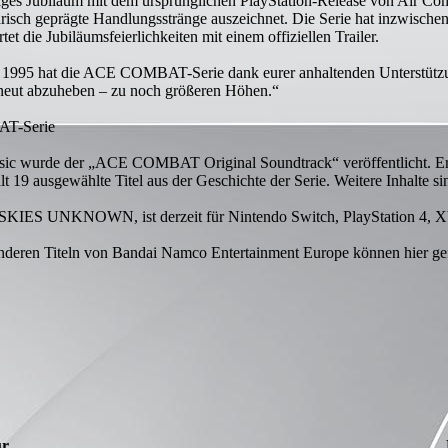
ges Jubiläum mit dem ursprünglichen PlayStation-Release von Air Comb
tärisch geprägte Handlungsstränge auszeichnet. Die Serie hat inzwische
t die Jubiläumsfeierlichkeiten mit einem offiziellen Trailer.
hr 1995 hat die ACE COMBAT-Serie dank eurer anhaltenden Unterstützung 
t, erneut abzuheben – zu noch größeren Höhen.“
AT-Serie
 wurde der „ACE COMBAT Original Soundtrack“ veröffentlicht. Er is
t 19 ausgewählte Titel aus der Geschichte der Serie. Weitere Inhalte si
SKIES UNKNOWN, ist derzeit für Nintendo Switch, PlayStation 4, Xb
eren Titeln von Bandai Namco Entertainment Europe können hier ge
ür