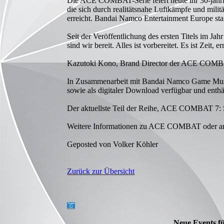
Die ACE COMBAT-Serie feiert heute ihr 30-jähri
die sich durch realitätsnahe Luftkämpfe und mili
erreicht. Bandai Namco Entertainment Europe starte
Seit der Veröffentlichung des ersten Titels im Ja
sind wir bereit. Alles ist vorbereitet. Es ist Zei
Kazutoki Kono, Brand Director der ACE COMB
In Zusammenarbeit mit Bandai Namco Game Music
sowie als digitaler Download verfügbar und enthäl
Der aktuellste Teil der Reihe, ACE COMBAT 7: 
Weitere Informationen zu ACE COMBAT oder and
Geposted von Volker Köhler
Zurück zur Übersicht
Neue Events f