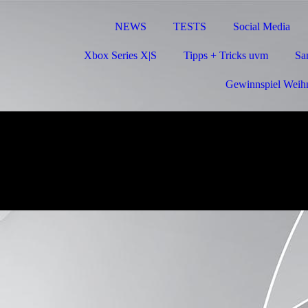
NEWS
TESTS
Social Media
Xbox Series X|S
Tipps + Tricks uvm
Sa
Gewinnspiel Weih