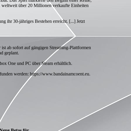
at. Das Spiel markierte den Beginn einer Reihe,
n weltweit über 20 Millionen verkaufte Einheiten
ihr 30-jähriges Bestehen erreicht. [...] Jetzt
t ab sofort auf gängigen Streaming-Plattformen
nd geplant.
ox One und PC über Steam erhältlich.
funden werden: https://www.bandainamcoent.eu.
Neue Betas für