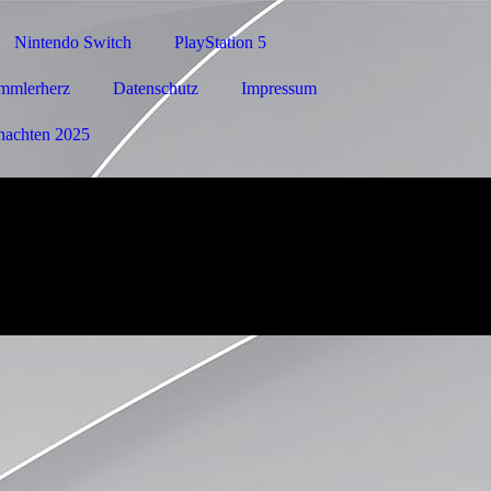
Nintendo Switch
PlayStation 5
mmlerherz
Datenschutz
Impressum
nachten 2025