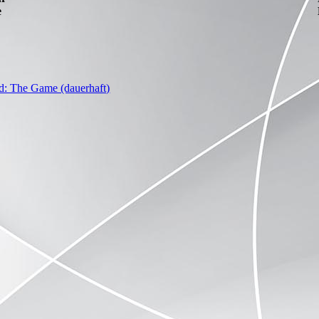
e
d: The Game (dauerhaft)